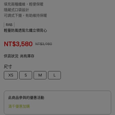
填充兩種纖維，輕便保暖
隱藏式口袋設計
可調式下擺，有助維持保暖
RAB
輕量防風透氣化纖立領背心
NT$3,580
NT$3,980
供貨狀況:
尚有庫存
尺寸
XS
S
M
L
此商品參與的優惠活動
滿千優惠加購