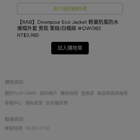
高CP值防風雨外套
能登
【RAB】Downpour Eco Jacket 輕量防風防水
【R
連帽外套 男款 軍綠/白楊綠 #QWG82
連
NT$3,980
NT
加入購物車
購物資訊
關於PLAY HARD
我的帳戶
購物說明
退換貨
商品保固與維修
客服中心
隱私政策
防詐騙宣導
聯絡資訊
客服時間：10:00-17:00