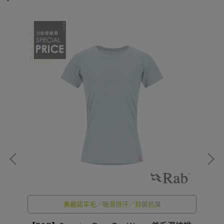
美麗諾羊毛／吸濕排汗／抑菌抗臭