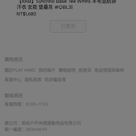
防水
【RAB】Syncrino Base Tee Wmns 羊毛混紡排
【R
汗衣 女款 堡壘灰 #QBL31
款 
NT$1,680
NT$
已售完
購物資訊
關於PLAY HARD
我的帳戶
購物說明
退換貨
商品保固與維修
客服中心
隱私政策
防詐騙宣導
聯絡資訊
客服時間：10:00-17:00
總公司：辰崧戶外休閒運動用品有限公司
統一編號：28364699