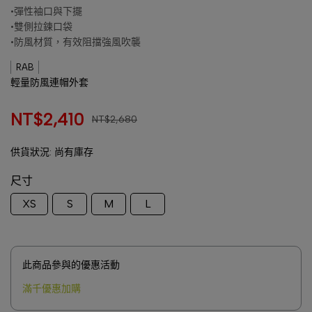
•彈性袖口與下擺
•雙側拉鍊口袋
•防風材質，有效阻擋強風吹襲
RAB
輕量防風連帽外套
NT$2,410
NT$2,680
供貨狀況:
尚有庫存
尺寸
XS
S
M
L
此商品參與的優惠活動
滿千優惠加購