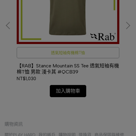
透氣短袖有機棉T恤
毛混紡
【RAB】Stance Mountain SS Tee 透氣短袖有機
【R
棉T恤 男款 淺卡其 #QCB39
款 
NT$1,030
NT$
加入購物車
購物資訊
關於PLAY HARD
我的帳戶
購物說明
退換貨
商品保固與維修