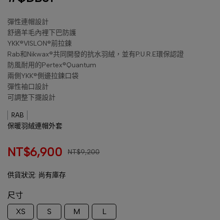
彈性連帽設計
舒適羊毛內裡下巴防護
YKK®VISLON®前拉鍊
Rab和Nikwax®共同開發的抗水羽絨，並有P.U.R.E環保認證
防風耐用的Pertex®Quantum
兩側YKK®側邊拉鍊口袋
彈性袖口設計
可調整下擺設計
RAB
保暖羽絨連帽外套
NT$6,900
NT$9,200
供貨狀況:
尚有庫存
尺寸
XS
S
M
L