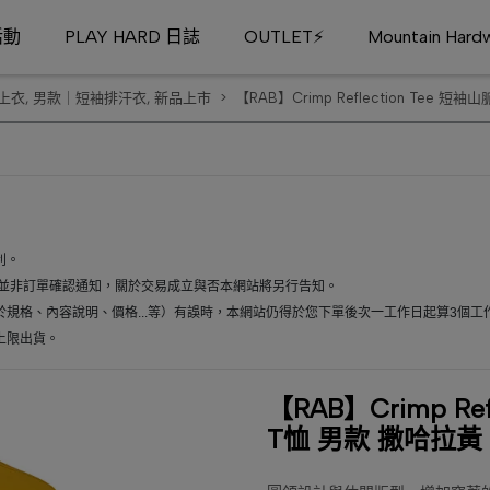
活動
PLAY HARD 日誌
OUTLET⚡
Mountain Har
｜上衣
,
男款｜短袖排汗衣
,
新品上市
【RAB】Crimp Reflection Tee 
利。
通知並非訂單確認通知，關於交易成立與否本網站將另行告知。
於規格、內容說明、價格...等）有誤時，本網站仍得於您下單後次一工作日起算3個
上限出貨。
【RAB】Crimp Re
T恤 男款 撒哈拉黃 