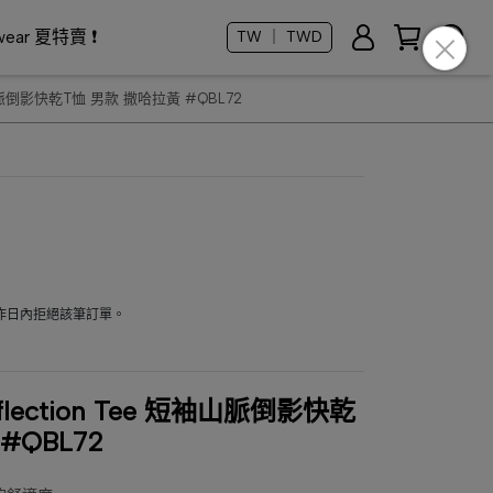
dwear 夏特賣 ❗
TW ｜ TWD
短袖山脈倒影快乾T恤 男款 撒哈拉黃 #QBL72
工作日內拒絕該筆訂單。
flection Tee 短袖山脈倒影快乾
#QBL72