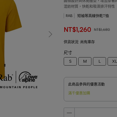
圓領設計與休閒版型，增加穿著
混紡材質，快乾和吸濕排汗特性
短袖等高線快乾T恤
RAB
NT$1,260
NT$1,680
供貨狀況:
尚有庫存
尺寸
S
M
L
X
此商品參與的優惠活動
滿千優惠加購