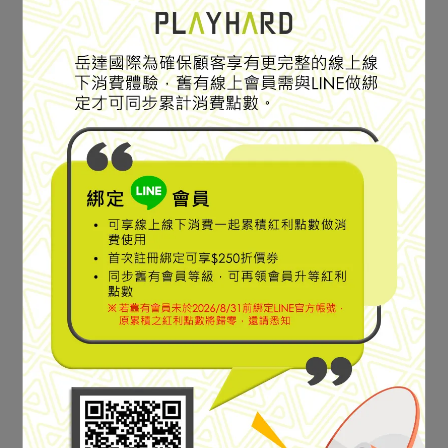
SPECIAL SALE
SPECIAL SALE
兩件式防水化纖連帽外套
兩件式防水化纖連帽外套
【Mountain Hardwear】
【Mountain Hardwear】
Firefall™ Trifecta Jacket
Firefall™ Trifecta Jacket
兩件式防水化纖連帽外套
兩件式防水化纖連帽外套
NT$9,600
NT$12,800
NT$9,600
NT$12,800
男款 深海藍/滿月藍
男款 黑色 #2134711
加入購物車
加入購物車
#2134711