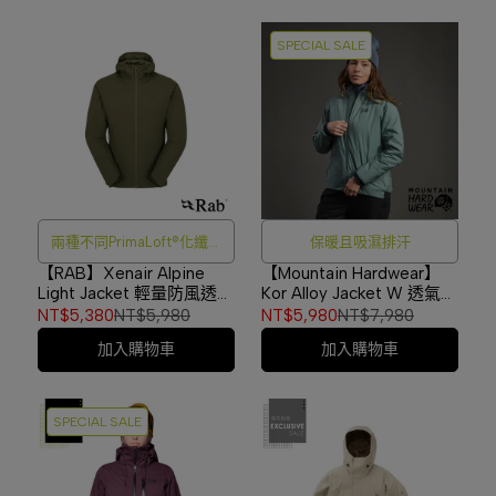
SPECIAL SALE
兩種不同PrimaLoft®化纖密
保暖且吸濕排汗
度填充
【RAB】Xenair Alpine
【Mountain Hardwear】
Light Jacket 輕量防風透氣
Kor Alloy Jacket W 透氣保
化纖連帽外套 男款 橄欖綠
暖化纖立領外套 女款 鼠尾
NT$5,380
NT$5,980
NT$5,980
NT$7,980
#QIP17
草藍 #2128761
加入購物車
加入購物車
SPECIAL SALE