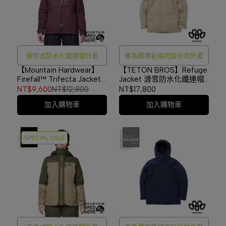
兩件式防水化纖連帽外套
專為嚴寒氣候而設計的外套
【Mountain Hardwear】
【TETON BROS】Refuge
Firefall™ Trifecta Jacket
Jacket 滑雪防水化纖連帽
兩件式防水化纖連帽外套
外套 LT Brown
NT$9,600
NT$12,800
NT$17,800
女款 黑莓紫 #2134751
#TB25303M
加入購物車
加入購物車
SPECIAL SALE