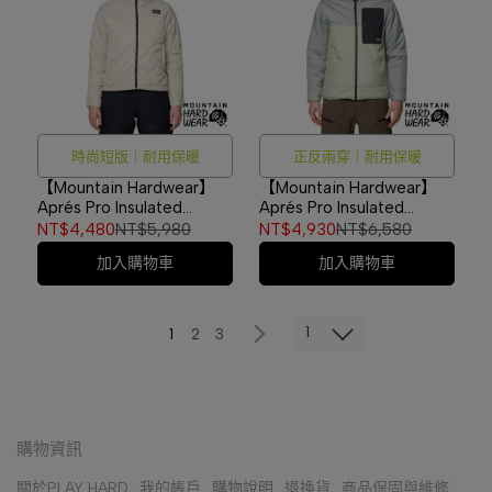
時尚短版｜耐用保暖
正反兩穿｜耐用保暖
【Mountain Hardwear】
【Mountain Hardwear】
Aprés Pro Insulated
Aprés Pro Insulated
Hooded Jacket W 化纖連
Hooded Jacket 雙面化纖
NT$4,480
NT$5,980
NT$4,930
NT$6,580
帽外套 女款 化石 #2131811
連帽外套 男款 鼠尾草白/深
加入購物車
加入購物車
灰/黑 #2131801
1
1
2
3
購物資訊
關於PLAY HARD
我的帳戶
購物說明
退換貨
商品保固與維修