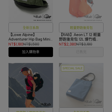
全新日系款
輕量野跑後背包
【Lowe Alpine】
【RAB】Aeon LT 12 輕量
Adventurer Hip Bag Mini
野跑後背包 12L 爆竹橘
日系腰包/肩背包 石灰岩/
#QAP21
NT$1,180
NT$1,580
NT$2,380
NT$3,180
龍舌蘭 #LA05
加入購物車
已售完
SPECIAL SALE