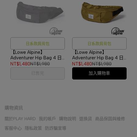
日系款肩背包
日系款肩背包
【Lowe Alpine】
【Lowe Alpine】
Adventurer Hip Bag 4 日
Adventurer Hip Bag 4 日
系款肩背包/腰包 黑色
系款肩背包/腰包 橄欖綠
NT$1,480
NT$1,980
NT$1,480
NT$1,980
#LA02
#LA02
已售完
加入購物車
購物資訊
關於PLAY HARD
我的帳戶
購物說明
退換貨
商品保固與維修
客服中心
隱私政策
防詐騙宣導