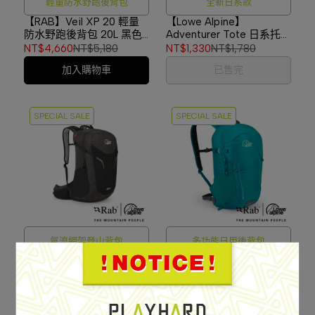
輕量防水野跑後背包
全新日系款
【RAB】Veil XP 20 輕量
【Lowe Alpine】
防水野跑後背包 20L 黑色
Adventurer Tote 日系托特
#QAP71
包 海軍藍 #LA07
NT$4,660
NT$5,180
NT$1,330
NT$1,780
加入購物車
已售完
SPECIAL SALE
SPECIAL SALE
氣流網架登山背包
多功能日用後背包
【Lowe Alpine】AirZone
【Lowe Alpine】Edge 18
Active 26 氣流網架登山背
多功能日用後背包 群青藍
包 黑色 #FTF25
#FDP91
NT$2,980
NT$3,980
NT$1,480
NT$1,980
加入購物車
加入購物車