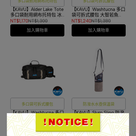
多口袋耐用網布托特包
多口袋可拆式腰包
【KAVU】Alder Lake Tote
【KAVU】Washtucna 多口
多口袋耐用網布托特包 冰
袋可拆式腰包 大智若魚
咖啡 #9376
#9244
NT$1,170
NT$1,300
NT$1,240
NT$1,380
加入購物車
加入購物車
多口袋可拆式腰包
防潑水水壺保溫袋
【KAVU】Washtucna 多口
【KAVU】Slurp Sling 防潑
袋可拆式腰包 渡鴉
水水壺保溫袋 寂靜野花
#9244
#9504
NT$1,240
NT$1,380
NT$890
NT$990
加入購物車
加入購物車