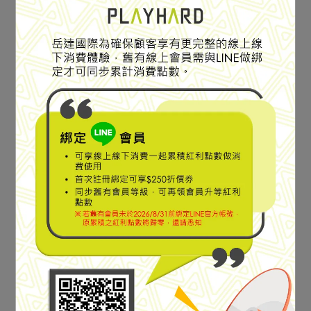
防潑水水壺保溫袋
小巧方形斜背包
【KAVU】Slurp Sling 防潑
【KAVU】Globetrot 小巧
水水壺保溫袋 渡鴉 #9504
方形斜背包 地形圖 #9508
NT$890
NT$990
NT$1,690
NT$1,880
加入購物車
加入購物車