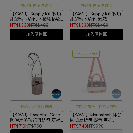
多功能盥洗收納包
多功能盥洗收納包
【KAVU】Supply Kit 多功
【KAVU】Supply Kit 多功
能盥洗收納包 地被物格紋
能盥洗收納包 渡鴉
#9544
#9544
NT$1,330
NT$1,480
NT$1,330
NT$1,480
加入購物車
加入購物車
SPECIAL SALE
防潑水／旅行收納
獨特／撞色／KAVU風格
【KAVU】Essential Case
【KAVU】Manastash 休閒
防潑水多功能斜背包 灰褐
圓筒肩背包 野營時光
高線 #9297
#9307
NT$710
NT$790
NT$740
NT$990