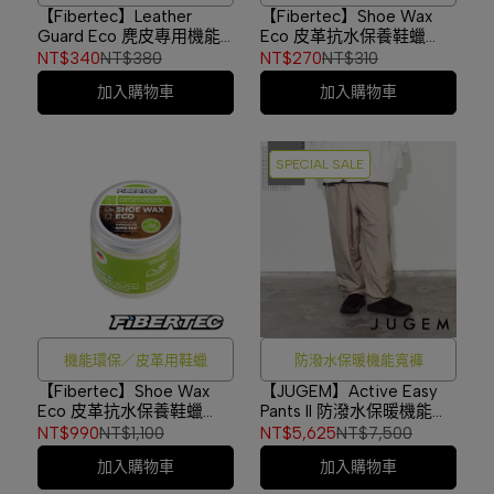
【Fibertec】Leather
【Fibertec】Shoe Wax
Guard Eco 麂皮專用機能
Eco 皮革抗水保養鞋蠟
性防潑水劑 100ml／德國製
100ml／德國製 #SWE100
NT$340
NT$380
NT$270
NT$310
#LE100
加入購物車
加入購物車
SPECIAL SALE
機能環保／皮革用鞋蠟
防潑水保暖機能寬褲
【Fibertec】Shoe Wax
【JUGEM】Active Easy
Eco 皮革抗水保養鞋蠟
Pants II 防潑水保暖機能寬
500ml／德國製
褲 BEIGE #4F920140154
NT$990
NT$1,100
NT$5,625
NT$7,500
#SWE500
加入購物車
加入購物車