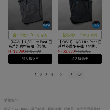
全新改版！「U/O」系列
全新改版！「U/O」系列
2.0
2.0
【KAVU】U/O Lite Pant 日
【KAVU】U/O Lite Pant 日
系戶外繭型長褲（輕薄
系戶外繭型長褲（輕薄
款） 灰色 中性款 #LE003
款） 黑色 中性款 #LE003
NT$2,380
NT$3,180
NT$2,380
NT$3,180
加入購物車
加入購物車
1
1
2
3
4
購物資訊
關於PLAY HARD
我的帳戶
購物說明
退換貨
商品保固與維修