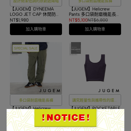
設計簡潔低調的原創遮陽帽
多口袋耐磨機能長褲
【JUGEM】DYNEEMA
【JUGEM】Helicrew
LOGO JET CAP 休閒防潑
Pants 多口袋耐磨機能長褲
水五分割帽 NAVY
BLACK #4F920140152
NT$1,980
NT$5,100
NT$6,800
#4G220260193
加入購物車
加入購物車
SPECIAL SALE
多口袋耐磨機能長褲
講究輕量性與攜帶性的環保
購物袋
【JUGEM】Helicrew
【JUGEM】POCKETABLE
Pants 多口袋耐磨機能長褲
ECO BAG 環保購物袋 DK
OLIVE #4F920140152
PURPLE #4G2120500186
NT$5,100
NT$6,800
NT$590
加入購物車
加入購物車