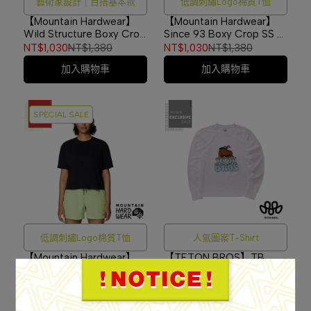
藝術家設計｜百搭基本款
低調刺繡Logo棉質T恤
【Mountain Hardwear】
【Mountain Hardwear】
Wild Structure Boxy Crop
Since 93 Boxy Crop SS 低
棉質設計款T恤 女款 黑色
調刺繡Logo棉質T恤 女款
NT$1,030
NT$1,380
NT$1,030
NT$1,380
#2149631
紫鼠尾草 #2149621
加入購物車
加入購物車
SPECIAL SALE
低調刺繡Logo棉質T恤
人氣圖案T-Shirt
【Mountain Hardwear】
【TETON BROS】TB
Since 93 Boxy Crop SS 低
Crampon L/S Tee 防曬機
調刺繡Logo棉質T恤 女款
能長袖T恤 男款 White
NT$1,030
NT$1,380
NT$1,980
黑色 #2149621
#TB25348M
加入購物車
加入購物車