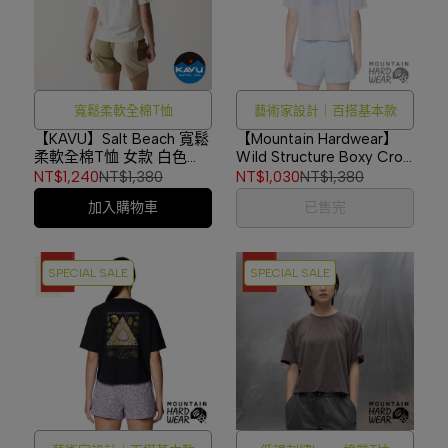
寬鬆柔軟全棉T恤
藝術家設計｜百搭基本款
【KAVU】Salt Beach 寬鬆
【Mountain Hardwear】
柔軟全棉T恤 女款 白色
Wild Structure Boxy Crop
#2261
棉質設計款T恤 女款 灰色
NT$1,240
NT$1,380
NT$1,030
NT$1,380
#2149631
加入購物車
已售完
SPECIAL SALE
SPECIAL SALE