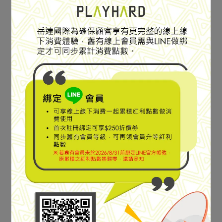
SPECIAL SALE
人氣圖案T-Shirt
藝術家設計｜百搭基本款
【TETON BROS】TB
【Mountain Hardwear】
Crampon L/S Tee 防曬機
MHW™ Sun Stash Collab
能長袖T恤 男款 Gray
Crop Short Sleeve 蘑菇花
NT$1,980
NT$1,110
NT$1,480
#TB25348M
朵厚磅棉短袖T恤 女款 日
加入購物車
加入購物車
落金 #2122121
SPECIAL SALE
SPECIAL SALE