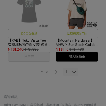
100%有機棉
厚磅棉短袖T恤
【RAB】Tuku Vista Tee
【Mountain Hardwear】
有機棉短袖T恤 女款 鯨魚
MHW™ Sun Stash Collab
灰 #QCC17
Crop Short Sleeve 蘑菇花
NT$1,240
NT$1,380
NT$1,110
NT$1,480
朵厚磅棉短袖T恤 女款 石
已售完
加入購物車
灰 #2122121
1
1
2
3
購物資訊
關於PLAY HARD
我的帳戶
購物說明
退換貨
商品保固與維修