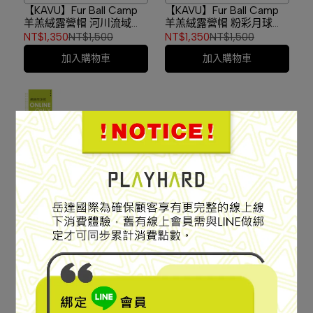
【KAVU】Fur Ball Camp
【KAVU】Fur Ball Camp
羊羔絨露營帽 河川流域
羊羔絨露營帽 粉彩月球
#1194
#1194
NT$1,350
NT$1,500
NT$1,350
NT$1,500
加入購物車
加入購物車
搖粒絨露營帽
刷毛老爹帽
【KAVU】Mountain Top
【KAVU】Toasty Topper
搖粒絨露營帽 冰沙磚
刷毛老爹帽 暗黑 #1236
#1234
NT$1,260
NT$1,400
NT$1,260
NT$1,400
加入購物車
加入購物車