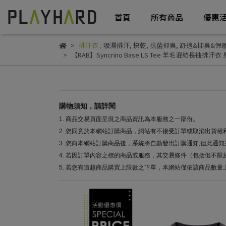
首頁
所有商品
優惠
排汗衣
,
吸濕排汗
,
快乾
,
抗菌抑臭
,
舒適&抑臭&保暖
【RAB】Syncrino Base LS Tee 羊毛混紡長袖排汗衣
購物須知，請詳閱
1. 商品交易頁面呈現之商品資訊為本服務之一部份。
2. 您同意於本網站訂購商品，網站有不接受訂單或取消出貨權
3. 您向本網站訂購商品後，系統將自動發出訂購通知,但此
4. 若因訂單內容之標的商品或服務，其交易條件（包括但不限
5. 若您有逾越商品購買上限數之下單，本網站僅依該商品數量