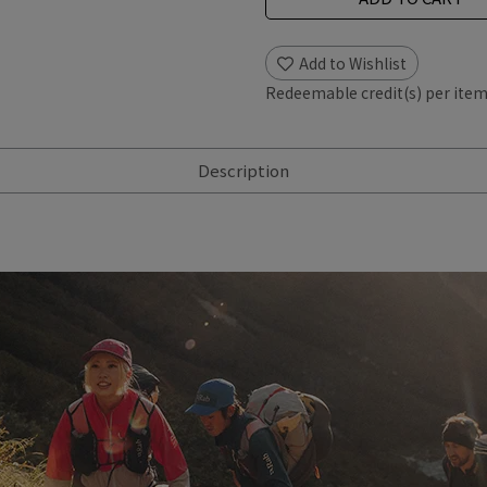
Add to Wishlist
Redeemable credit(s) per ite
Description