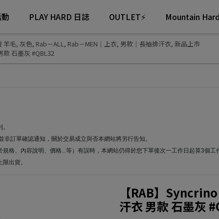
活動
PLAY HARD 日誌
OUTLET⚡
Mountain Ha
 羊毛
,
灰色
,
Rab－ALL
,
Rab－MEN｜上衣
,
男款｜長袖排汗衣
,
新品上市
 男款 石墨灰 #QBL32
利。
通知並非訂單確認通知，關於交易成立與否本網站將另行告知。
於規格、內容說明、價格...等）有誤時，本網站仍得於您下單後次一工作日起算3個
上限出貨。
【RAB】Syncrin
汗衣 男款 石墨灰 #