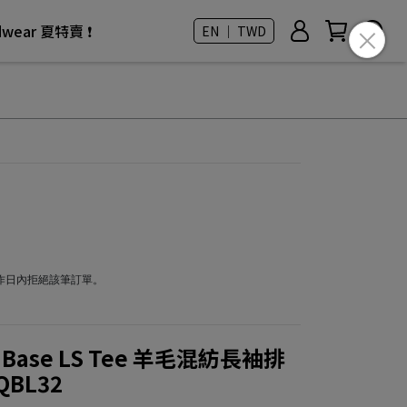
rdwear 夏特賣 ❗
EN ｜ TWD
工作日內拒絕該筆訂單。
o Base LS Tee 羊毛混紡長袖排
QBL32