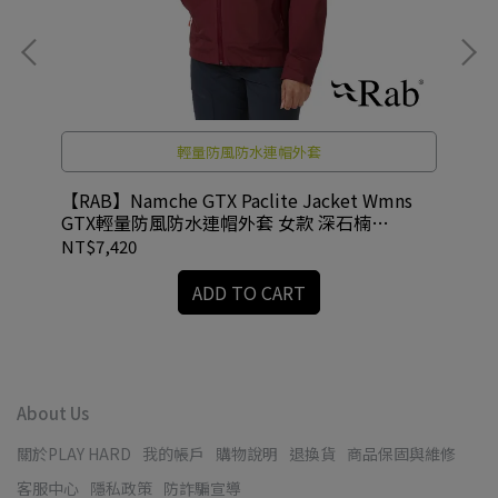
輕量防風防水連帽外套
融冰
【RAB】Namche GTX Paclite Jacket Wmns
【R
GTX輕量防風防水連帽外套 女款 深石楠
款 
#QWH60
NT$7,420
NT
ADD TO CART
About Us
關於PLAY HARD
我的帳戶
購物說明
退換貨
商品保固與維修
客服中心
隱私政策
防詐騙宣導