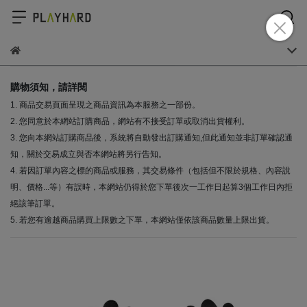
購物須知，請詳閱
1. 商品交易頁面呈現之商品資訊為本服務之一部份。
2. 您同意於本網站訂購商品，網站有不接受訂單或取消出貨權利。
3. 您向本網站訂購商品後，系統將自動發出訂購通知,但此通知並非訂單確認通
知，關於交易成立與否本網站將另行告知。
4. 若因訂單內容之標的商品或服務，其交易條件（包括但不限於規格、內容說
明、價格...等）有誤時，本網站仍得於您下單後次一工作日起算3個工作日內拒
絕該筆訂單。
5. 若您有逾越商品購買上限數之下單，本網站僅依該商品數量上限出貨。