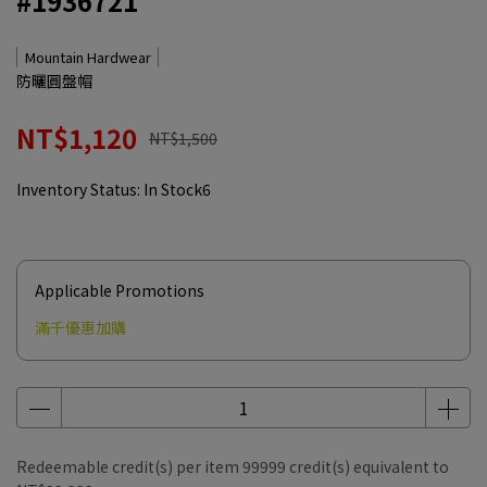
#1936721
Mountain Hardwear
防曬圓盤帽
NT$1,120
NT$1,500
Inventory Status:
In Stock6
Applicable Promotions
滿千優惠加購
Redeemable credit(s) per item
99999
credit(s) equivalent to