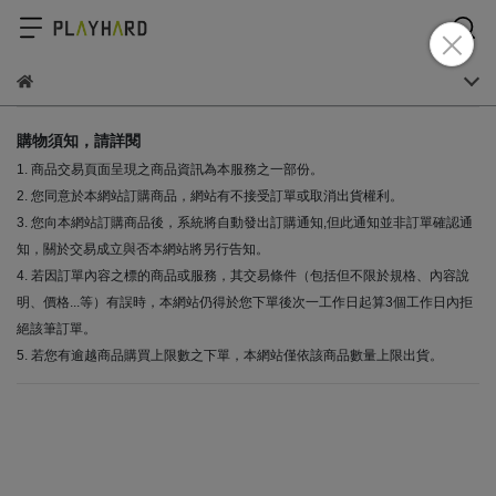
購物須知，請詳閱
1. 商品交易頁面呈現之商品資訊為本服務之一部份。
2. 您同意於本網站訂購商品，網站有不接受訂單或取消出貨權利。
3. 您向本網站訂購商品後，系統將自動發出訂購通知,但此通知並非訂單確認通
知，關於交易成立與否本網站將另行告知。
4. 若因訂單內容之標的商品或服務，其交易條件（包括但不限於規格、內容說
明、價格...等）有誤時，本網站仍得於您下單後次一工作日起算3個工作日內拒
絕該筆訂單。
5. 若您有逾越商品購買上限數之下單，本網站僅依該商品數量上限出貨。