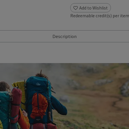
Add to Wishlist
Redeemable credit(s) per ite
Description