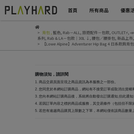
首頁
所有商品
優惠
背包
,
藍色
,
Rab－ALL
,
旅遊配件－包款
,
OUTLET⚡
,

系列
,
Rab & LA－包款｜30L ↓
,
腰包／腰掛包
,
新品上市
【Lowe Alpine】Adventurer Hip Bag 4 日系款肩
購物須知，請詳閱
1. 商品交易頁面呈現之商品資訊為本服務之一部份。
2. 您同意於本網站訂購商品，網站有不接受訂單或取消出貨權
3. 您向本網站訂購商品後，系統將自動發出訂購通知,但此
4. 若因訂單內容之標的商品或服務，其交易條件（包括但不限
5. 若您有逾越商品購買上限數之下單，本網站僅依該商品數量