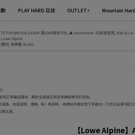
活動
PLAY HARD 日誌
OUTLET⚡
Mountain Ha
 TETON BROS&JUGEM 滿5000現折500
,
▲ Adventurer 日系限定款
,
Rab & 
,
Lowe Alpine
背包/腰包 海軍藍 #LA02
利。
通知並非訂單確認通知，關於交易成立與否本網站將另行告知。
於規格、內容說明、價格...等）有誤時，本網站仍得於您下單後次一工作日起算3個
上限出貨。
【Lowe Alpine】A