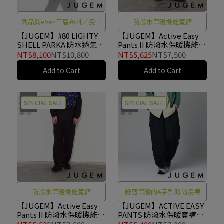
高品質eVen三層布料／長版
防潑水保暖機能寬褲
時尚
【JUGEM】#80 LIGHTY
【JUGEM】Active Easy
SHELL PARKA 防水透氣長
Pants II 防潑水保暖機能寬
版外套 深海軍藍
褲 BEIGE #4F920140154
NT$8,100
NT$10,800
NT$5,625
NT$7,500
#1E130040087
Add to Cart
Add to Cart
SPECIAL SALE
SPECIAL SALE
防潑水保暖機能寬褲
舒適保暖的A字型時尚長褲
【JUGEM】Active Easy
【JUGEM】ACTIVE EASY
Pants II 防潑水保暖機能寬
PANTS 防潑水保暖寬褲
褲 BLACK #4F920140154
NAVY #4E930140104