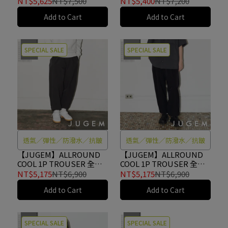
NT$5,625
NT$7,500
NT$5,400
NT$7,200
Add to Cart
Add to Cart
SPECIAL SALE
SPECIAL SALE
透氣／彈性／防潑水／抗皺
透氣／彈性／防潑水／抗皺
【JUGEM】ALLROUND
【JUGEM】ALLROUND
COOL 1P TROUSER 全方
COOL 1P TROUSER 全方
位透氣機能寬褲
位透氣機能寬褲 NAVY
NT$5,175
NT$6,900
NT$5,175
NT$6,900
CHARCOAL #4F130140132
#4F130140132
Add to Cart
Add to Cart
SPECIAL SALE
SPECIAL SALE