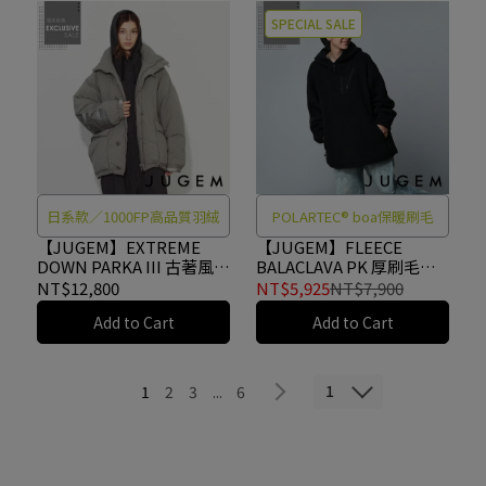
SPECIAL SALE
日系款／1000FP高品質羽絨
POLARTEC® boa保暖刷毛
【JUGEM】EXTREME
【JUGEM】FLEECE
DOWN PARKA III 古著風極
BALACLAVA PK 厚刷毛保
致保暖羽絨外套 SAGE
暖連帽衫 BLACK
NT$12,800
NT$5,925
NT$7,900
#4F920020161
#4E920050105
Add to Cart
Add to Cart
1
1
2
3
...
6