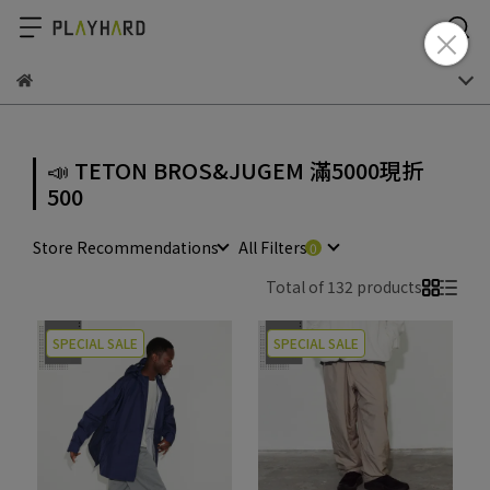
📣 TETON BROS&JUGEM 滿5000現折
500
Store Recommendations
All Filters
Total of 132 products
SPECIAL SALE
SPECIAL SALE