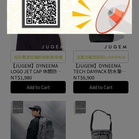
設計簡潔低調的原創遮陽帽
注重功能性的初心DAYPACK
【JUGEM】DYNEEMA
【JUGEM】DYNEEMA
LOGO JET CAP 休閒防潑
TECH DAYPACK 防水筆電
水五分割帽 NAVY
後背包 BLACK
NT$1,980
NT$6,900
#4G220260193
#4G2120400187
Add to Cart
Add to Cart