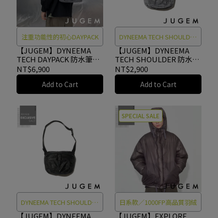
注重功能性的初心DAYPACK
DYNEEMA TECH SHOULDER
防水肩背包
【JUGEM】DYNEEMA
【JUGEM】DYNEEMA
TECH DAYPACK 防水筆電
TECH SHOULDER 防水肩
後背包 GRAY
背包 GRAY
NT$6,900
NT$2,900
#4G2120400187
#4G2120430188
Add to Cart
Add to Cart
SPECIAL SALE
DYNEEMA TECH SHOULDER
日系款／1000FP高品質羽絨
防水肩背包
【JUGEM】DYNEEMA
【JUGEM】EXPLORE