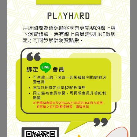
INSULATION PK 兩件式
INSULATION PK 兩件式
NT$11,925
NT$15,900
NT$11,925
NT$15,900
4WAY穿搭防水化纖外套
4WAY穿搭防水化纖外套
Add to Cart
Add to Cart
CEMENT #4E930020111
NAVY #4E930020111
SPECIAL SALE
SPECIAL SALE
快乾機能材質／oversized
快乾機能材質／oversized
穿搭
穿搭
【JUGEM】DRY CARGO
【JUGEM】DRY CARGO
SHIRT 快乾短袖寬襯衫
SHIRT 快乾短袖寬襯衫
CHARCOAL #4F130070133
GREIGE #4F130070133
NT$4,950
NT$6,600
NT$4,950
NT$6,600
Add to Cart
Add to Cart