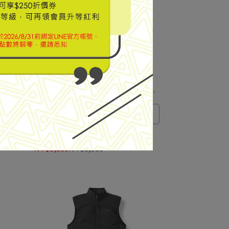
輕量防風透氣化纖立領背心
ll™
【RAB】Xenair Vest 輕量防風透氣
化纖連帽
化纖立領背心 女款 暴風藍 #QIP20
NT$3,580
NT$3,980