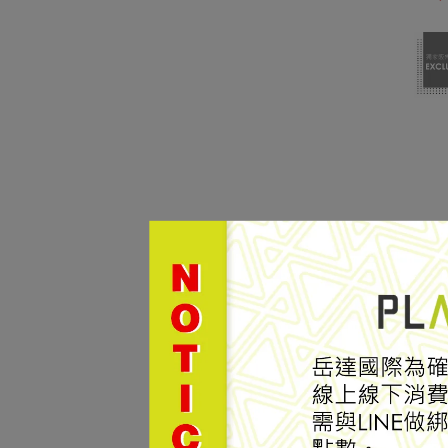
【TE
滑雪防
#TB
NT$1
SP