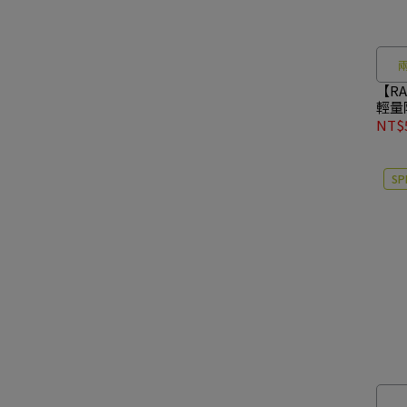
兩
【RAB
輕量
#QIP
NT$5
SP