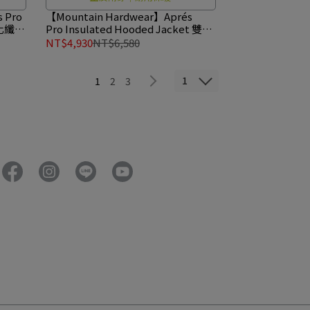
 Pro
【Mountain Hardwear】Aprés
W 化纖連
Pro Insulated Hooded Jacket 雙面
化纖連帽外套 男款 鼠尾草白/深灰/黑
NT$4,930
NT$6,580
#2131801
1
1
2
3