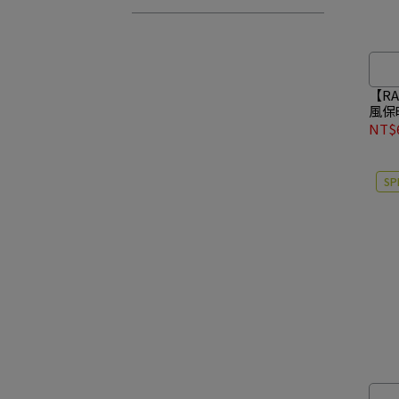
【RAB
風保
#QIP
NT$6
SP