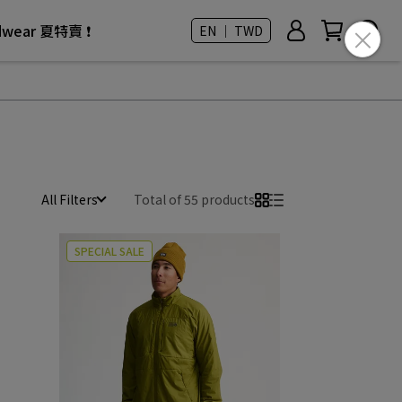
rdwear 夏特賣 ❗
EN ｜ TWD
All Filters
Total of 55 products
SPECIAL SALE