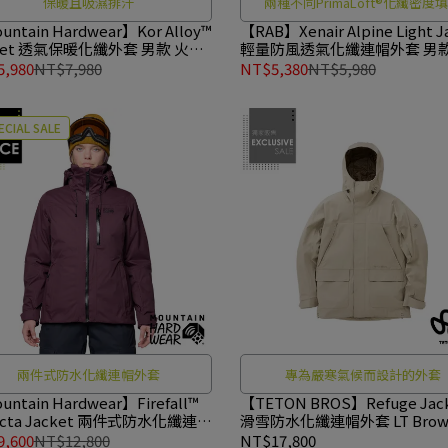
保暖且吸濕排汗
兩種不同PrimaLoft®化纖密度
ntain Hardwear】Kor Alloy™
【RAB】Xenair Alpine Light J
ket 透氣保暖化纖外套 男款 火山
輕量防風透氣化纖連帽外套 男款
128341
綠 #QIP17
,980
NT$7,980
NT$5,380
NT$5,980
ECIAL SALE
兩件式防水化纖連帽外套
專為嚴寒氣候而設計的外套
ntain Hardwear】Firefall™
【TETON BROS】Refuge Jac
fecta Jacket 兩件式防水化纖連帽
滑雪防水化纖連帽外套 LT Brow
女款 黑莓紫 #2134751
#TB25303M
,600
NT$12,800
NT$17,800