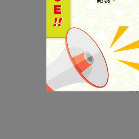
【Mou
Tri
外套 
NT$9