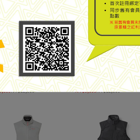
兩件式防水化纖連帽外套
兩件式防水化纖連帽外套
ntain Hardwear】Firefall™
【Mountain Hardwear】Firefa
fecta Jacket 兩件式防水化纖連帽
Trifecta Jacket 兩件式防水
男款 深海藍/滿月藍 #2134711
外套 男款 黑色 #2134711
,600
NT$12,800
NT$9,600
NT$12,800