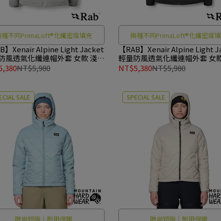
種不同PrimaLoft®化纖密度填充
兩種不同PrimaLoft®化纖密度
】Xenair Alpine Light Jacket
【RAB】Xenair Alpine Light J
防風透氣化纖連帽外套 女款 淺鋅
輕量防風透氣化纖連帽外套 女款
18
#QIP18
,380
NT$5,980
NT$5,380
NT$5,980
ECIAL SALE
SPECIAL SALE
時尚短版｜耐用保暖
時尚短版｜耐用保暖