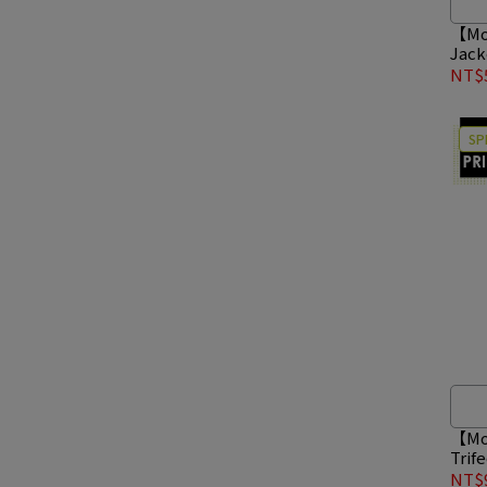
【Mou
Jac
黑 #2
NT$5
SP
【Mou
Tri
外套 
NT$9