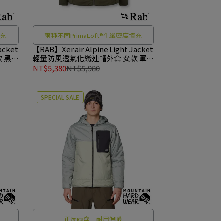
填充
兩種不同PrimaLoft®化纖密度填充
acket
【RAB】Xenair Alpine Light Jacket
 黑色
輕量防風透氣化纖連帽外套 女款 軍綠
#QIP18
NT$5,380
NT$5,980
SPECIAL SALE
正反兩穿｜耐用保暖