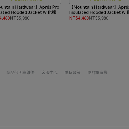
ntain Hardwear】Aprés Pro
【Mountain Hardwear】Aprés
lated Hooded Jacket W 化纖連
Insulated Hooded Jacket 
 女款 冰影灰 #2131811
帽外套 女款 化石 #2131811
,480
NT$5,980
NT$4,480
NT$5,980
商品保固與維修
客服中心
隱私政策
防詐騙宣導