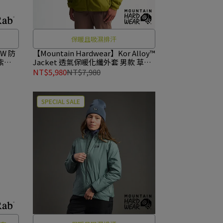
保暖且吸濕排汗
 W 防
【Mountain Hardwear】Kor Alloy™
紫
Jacket 透氣保暖化纖外套 男款 草根
綠 #2128341
NT$5,980
NT$7,980
SPECIAL SALE