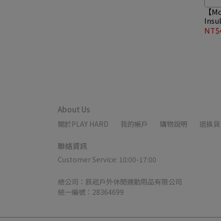
【Mou
Insu
帽外套
NT$4
About Us
關於PLAY HARD
我的帳戶
購物說明
退換貨
聯絡資訊
Customer Service: 10:00-17:00
總公司：辰崧戶外休閒運動用品有限公司
統一編號：28364699