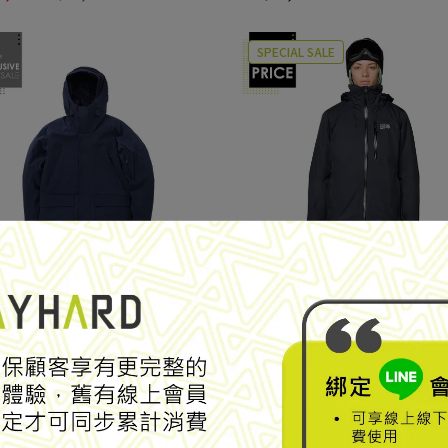
SPECIAL SALE
專為嚴寒氣候而設計的外套
兩件式防水化纖連帽外套
TON BROS】Refuge Jacket
【Mountain Hardwear】Firefa
水化纖連帽外套 Dark Navy
Trifecta Jacket 兩件式防水
25303M
外套 女款 黑色 #2134751
7,800
NT$9,600
NT$12,800
ECIAL SALE
SPECIAL SALE