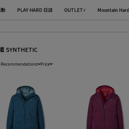
活動
PLAY HARD 日誌
OUTLET⚡
Mountain Ha
纖 SYNTHETIC
e Recommendations
Price