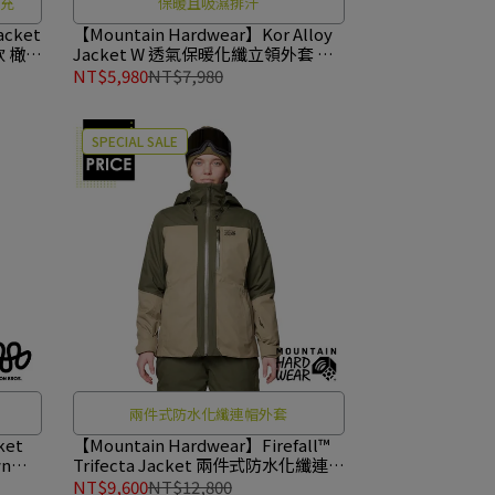
填充
保暖且吸濕排汗
acket
【Mountain Hardwear】Kor Alloy
 橄欖
Jacket W 透氣保暖化纖立領外套 女
款 鼠尾草藍 #2128761
NT$5,980
NT$7,980
SPECIAL SALE
兩件式防水化纖連帽外套
ket
【Mountain Hardwear】Firefall™
n
Trifecta Jacket 兩件式防水化纖連帽
外套 女款 深松綠/滑坡青 #2134751
NT$9,600
NT$12,800