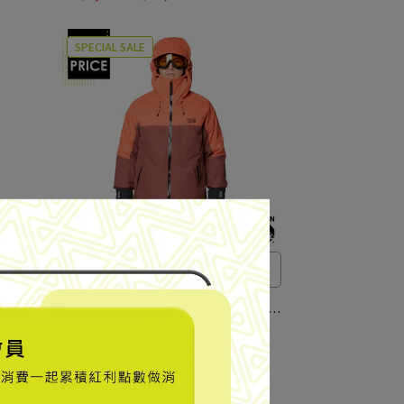
SPECIAL SALE
兩件式防水化纖連帽外套
ll™
【Mountain Hardwear】Firefall™
化纖連帽
Trifecta Jacket 兩件式防水化纖連帽
外套 男款 波本褐/樣貌紅 #2134711
NT$9,600
NT$12,800