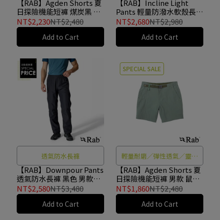
耐用
【RAB】Agden Shorts 夏
【RAB】Incline Light
日探險機能短褲 煤炭黑 男
Pants 輕量防潑水軟殼長褲
款 #QFW27
橡木棕 男款 #QFV05
NT$2,230
NT$2,480
NT$2,680
NT$2,980
Add to Cart
Add to Cart
SPECIAL SALE
透氣防水長褲
輕量耐磨／彈性透氣／靈活
耐用
【RAB】Downpour Pants
【RAB】Agden Shorts 夏
透氣防水長褲 黑色 男款
日探險機能短褲 男款 鼠尾
#QWI27
草 #QFW27
NT$2,580
NT$3,480
NT$1,860
NT$2,480
Add to Cart
Add to Cart