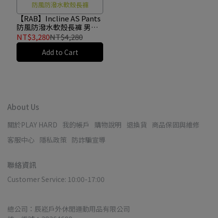
防風防潑水軟殼長褲
【RAB】Incline AS Pants
防風防潑水軟殼長褲 男款
石墨灰 #QFU84
NT$3,280
NT$4,280
Add to Cart
About Us
關於PLAY HARD
我的帳戶
購物說明
退換貨
商品保固與維修
客服中心
隱私政策
防詐騙宣導
聯絡資訊
Customer Service: 10:00-17:00
總公司：辰崧戶外休閒運動用品有限公司