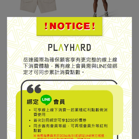
耐磨多口袋機能短褲
耐磨多口袋機能短褲
【RAB】Rowtor Shorts
【RAB】Rowtor Shorts
耐磨多口袋機能短褲 男款
耐磨多口袋機能短褲 男款
鵝卵石白 #QFW36
煤炭黑 #QFW36
NT$2,230
NT$2,480
NT$2,230
NT$2,480
Add to Cart
Add to Cart
專為多元山域活動而打造
專為多元山域活動而打造