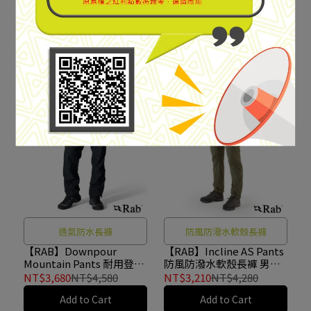
【RAB】Agden Pants 探
【RAB】Agden Pants 探
險機能長褲 男款 淺卡其
險機能長褲 男款 煤炭黑
#QFW26
#QFW26
NT$2,590
NT$2,880
NT$2,590
NT$2,880
Add to Cart
Add to Cart
SPECIAL SALE
透氣防水長褲
防風防潑水軟殼長褲
【RAB】Downpour
【RAB】Incline AS Pants
Mountain Pants 耐用登山
防風防潑水軟殼長褲 男款
防水長褲 男款 黑色
軍綠 #QFU84
NT$3,680
NT$4,580
NT$3,210
NT$4,280
#QWI13
Add to Cart
Add to Cart