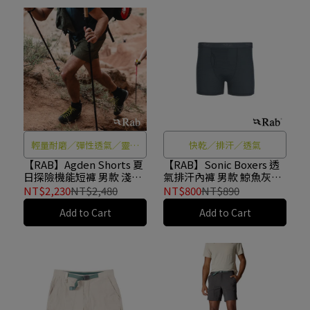
輕量耐磨／彈性透氣／靈活
快乾／排汗／透氣
耐用
【RAB】Agden Shorts 夏
【RAB】Sonic Boxers 透
日探險機能短褲 男款 淺卡
氣排汗內褲 男款 鯨魚灰
其 #QFW27
#QBL28
NT$2,230
NT$2,480
NT$800
NT$890
Add to Cart
Add to Cart