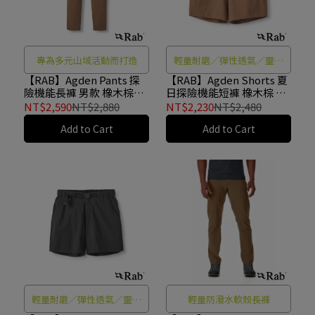
專為多元山域活動而打造
輕量耐磨／彈性透氣／靈活
耐用
【RAB】Agden Pants 探
【RAB】Agden Shorts 夏
險機能長褲 男款 橡木棕
日探險機能短褲 橡木棕 男
#QFW26
款 #QFW27
NT$2,590
NT$2,880
NT$2,230
NT$2,480
Add to Cart
Add to Cart
輕量耐磨／彈性透氣／靈活
輕量防潑水軟殼長褲