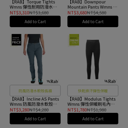
【RAB】Torque Tights
【RAB】Downpour
Wmns 彈性耐用防潑水緊
Mountain Pants Wmns 耐
身褲 女款 烏木灰/黑
用登山防水長褲 女款 黑色
NT$3,310
NT$3,680
NT$3,680
NT$4,580
#QFW29
#QWI14
Add to Cart
Add to Cart
防風防潑水軟殼長褲
快乾排汗彈性保暖
【RAB】Incline AS Pants
【RAB】Modulus Tights
Wmns 防風防潑水軟殼長
Wmns 彈性保暖刷毛內搭
褲 女款 獵戶藍 #QFU85
緊身褲 女款 黑色 #QFG32
NT$3,280
NT$4,280
NT$1,780
NT$1,980
Add to Cart
Add to Cart