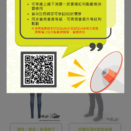
輕量防潑水軟殼長褲
輕量防潑水軟殼長褲
【RAB】Incline Light
【RAB】Incline Light
Pants Wmns 輕量防潑水
Pants Wmns 輕量防潑水
軟殼長褲 女款 獵戶藍
軟殼長褲 女款 煤炭黑
NT$2,230
NT$2,980
NT$2,680
NT$2,980
#QFV06
#QFV06
Add to Cart
Add to Cart
SPECIAL SALE
彈性、透氣、吸濕排汗
防風防潑水軟殼長褲