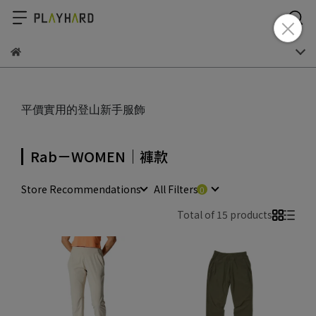
平價實用的登山新手服飾
Rab－WOMEN｜褲款
Store Recommendations
All Filters
Total of 15 products