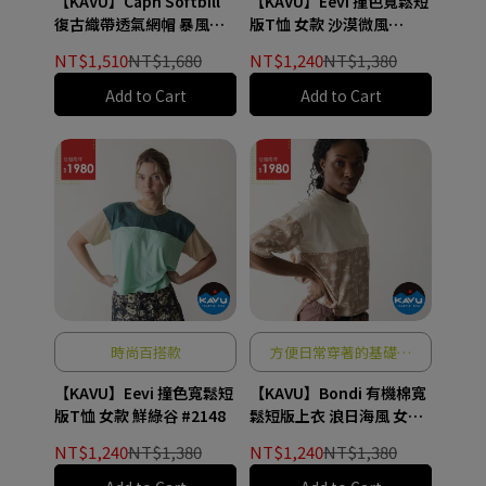
【KAVU】Capn Softbill
【KAVU】Eevi 撞色寬鬆短
復古織帶透氣網帽 暴風啤
版T恤 女款 沙漠微風
酒 #155
#2148
NT$1,510
NT$1,680
NT$1,240
NT$1,380
Add to Cart
Add to Cart
時尚百搭款
方便日常穿著的基礎單
品
【KAVU】Eevi 撞色寬鬆短
【KAVU】Bondi 有機棉寬
版T恤 女款 鮮綠谷 #2148
鬆短版上衣 浪日海風 女款
#2242
NT$1,240
NT$1,380
NT$1,240
NT$1,380