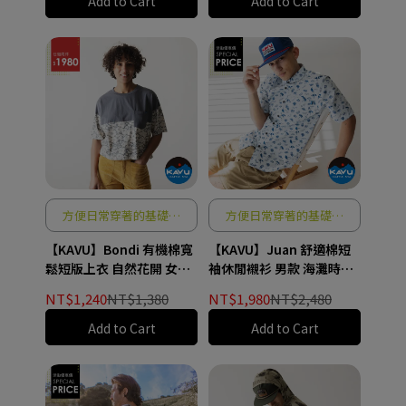
Add to Cart
Add to Cart
方便日常穿著的基礎單
方便日常穿著的基礎單
品
品
【KAVU】Bondi 有機棉寬
【KAVU】Juan 舒適棉短
鬆短版上衣 自然花開 女款
袖休閒襯衫 男款 海灘時光
#2242
#5038
NT$1,240
NT$1,380
NT$1,980
NT$2,480
Add to Cart
Add to Cart