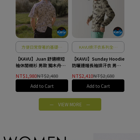
方便日常穿著的基礎單
KAVU排汗衣系列全新
品
登場
【KAVU】Juan 舒適棉短
【KAVU】Sunday Hoodie
袖休閒襯衫 男款 獨木舟划
防曬連帽長袖排汗衣 男款
槳 #5038
大智若魚 #5281
NT$1,980
NT$2,480
NT$2,410
NT$2,680
Add to Cart
Add to Cart
See More
— VIEW MORE —